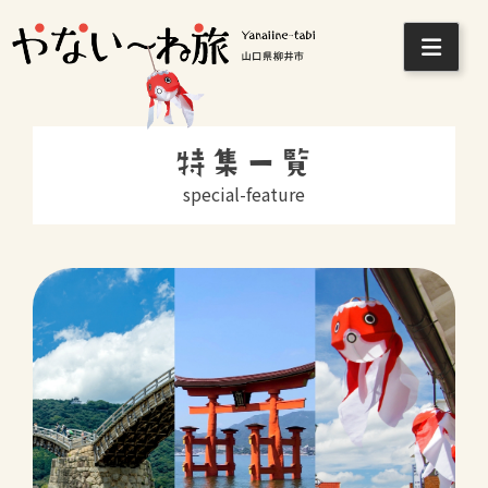
Skip
to
特集一覧
content
special-feature