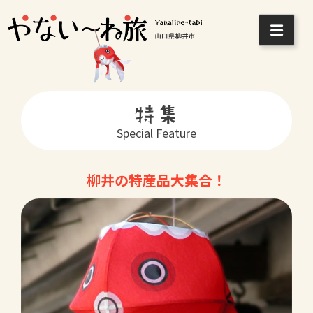
Skip
to
content
特集
Special Feature
柳井の特産品大集合！