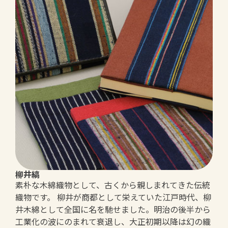
柳井縞
素朴な木綿織物として、古くから親しまれてきた伝統
織物です。 柳井が商都として栄えていた江戸時代、柳
井木綿として全国に名を馳せました。明治の後半から
工業化の波にのまれて衰退し、大正初期以降は幻の織